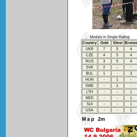
Medals in Single Rating
Country
Gold
Silver
Bronz
UKR
7
5
4
CZE
4
5
4
RUS
3
5
4
SVK
2
-
-
BUL
1
-
3
HUN
-
1
-
SWE
-
1
-
LTH
-
-
1
NED
-
-
1
SUI
-
-
1
USA
-
-
1
M a p 2m