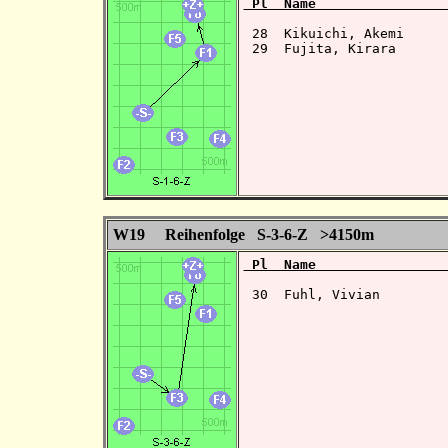
 Pl  Name                
 28  Kikuichi, Akemi     
 29  Fujita, Kirara       
W19 Reihenfolge S-3-6-Z >4150m
 Pl  Name                
 30  Fuhl, Vivian         