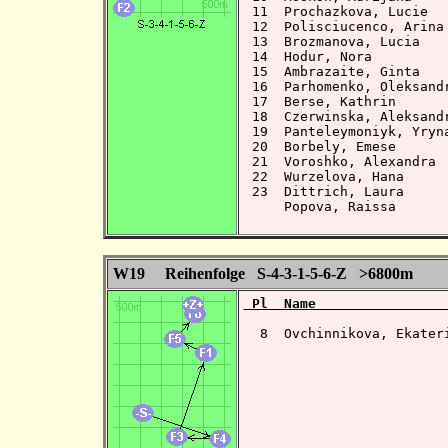
 11  Prochazkova, Lucie  
 12  Polisciucenco, Arina
 13  Brozmanova, Lucia   
 14  Hodur, Nora         
 15  Ambrazaite, Ginta   
 16  Parhomenko, Oleksand
 17  Berse, Kathrin      
 18  Czerwinska, Aleksand
 19  Panteleymoniyk, Yryn
 20  Borbely, Emese      
 21  Voroshko, Alexandra 
 22  Wurzelova, Hana     
 23  Dittrich, Laura     
     Popova, Raissa      
W19 Reihenfolge S-4-3-1-5-6-Z >6800m
 Pl  Name                
  8  Ovchinnikova, Ekater