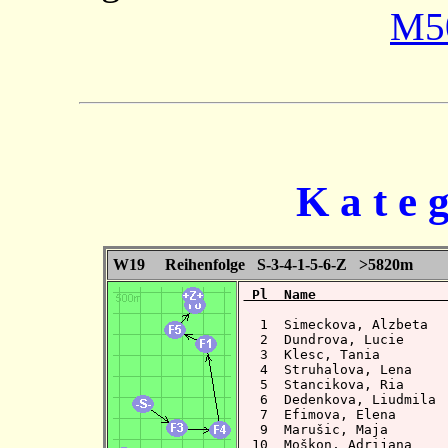
M5
K a t e 
W19 Reihenfolge S-3-4-1-5-6-Z >5820m
 Pl  Name                
  1  Simeckova, Alzbeta  
  2  Dundrova, Lucie     
  3  Klesc, Tania        
  4  Struhalova, Lena    
  5  Stancikova, Ria     
  6  Dedenkova, Liudmila 
  7  Efimova, Elena      
  9  Marušic, Maja       
 10  Moškon, Adrijana    