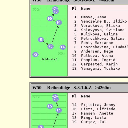
 Pl  Name                
  1  Omova, Jana         
  2  Venczelne B., Ildiko
  3  Vorackova, Eliska   
  4  Solovyova, Svitlana 
  5  Kulikova, Galina    
  6  Petrochkova, Galina 
  7  Fent, Marianne      
  8  Choroshavina, Liudmi
  9  Andersen, Hege      
 10  Patkova, Alena      
 11  Pomplun, Ingrid     
 12  Garpested, Karin    
 13  Yamagami, Yoshiko   
W50 Reihenfolge S-3-1-6-Z >4260m
 Pl  Name                
 14  Fijlstra, Jenny     
 16  Lietz, Elfriede      
 17  Hansen, Anette       
 18  Ring, Laila          
 19  Gurjav, Zul          