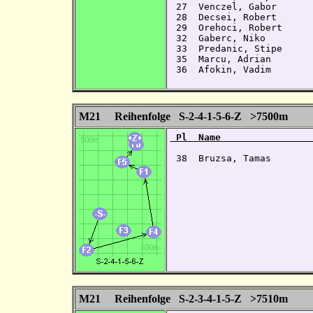
 27  Venczel, Gabor      
 28  Decsei, Robert      
 29  Orehoci, Robert     
 32  Gaberc, Niko        
 33  Predanic, Stipe     
 35  Marcu, Adrian       
 36  Afokin, Vadim       
M21 Reihenfolge S-2-4-1-5-6-Z >7500m
 Pl  Name                
 38  Bruzsa, Tamas       
M21 Reihenfolge S-2-3-4-1-5-Z >7510m