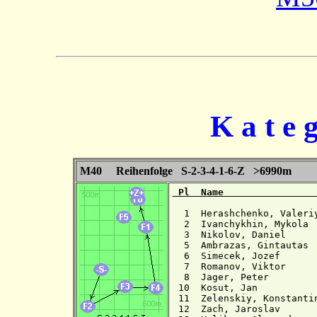
K a t e 
M40 Reihenfolge S-2-3-4-1-6-Z >6990m
 Pl  Name                
  1  Herashchenko, Valeri
  2  Ivanchykhin, Mykola 
  3  Nikolov, Daniel     
  5  Ambrazas, Gintautas 
  6  Simecek, Jozef      
  7  Romanov, Viktor     
  8  Jager, Peter        
 10  Kosut, Jan          
 11  Zelenskiy, Konstanti
 12  Zach, Jaroslav      