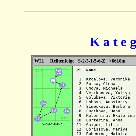
K a t e 
W21 Reihenfolge S-2-3-1-5-6-Z >6610m
 Pl  Name                
  1  Krcalova, Veronika  
  2  Fursa, Olena        
  3  Omova, Michaela     
  4  Velikanova, Yuliya  
  5  Golubeva, Viktoria  
  6  Lobova, Anastasiy   
  7  Simeckova, Barbora  
  8  Fucikova, Hana      
  9  Kolomnina, Ekaterina
 10  Burterina, Anna     
 11  Gaiger, Lilla       
 12  Borissova, Mariya   
 13  Bubenina, Natalia   