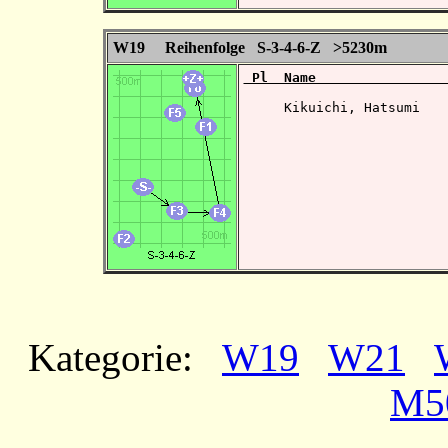
W19 Reihenfolge S-3-4-6-Z >5230m
 Pl  Name                
     Kikuichi, Hatsumi    
Kategorie:
W19
W21
M5