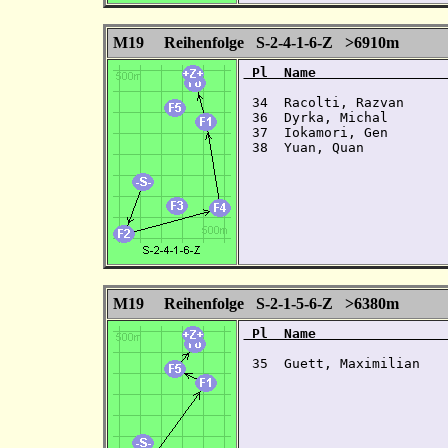
M19 Reihenfolge S-2-4-1-6-Z >6910m
 Pl  Name                
 34  Racolti, Razvan     
 36  Dyrka, Michal       
 37  Iokamori, Gen       
 38  Yuan, Quan          
M19 Reihenfolge S-2-1-5-6-Z >6380m
 Pl  Name                
 35  Guett, Maximilian   