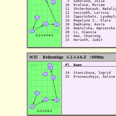
  5  Sokolova, Julia     
 10  Kralova, Miriam     
 11  Shcherbatyuk, Natali
 12  Savinykh, Larissa   
 13  Zaporozhets, Lyudmyl
 16  Regalyne Z., Klara  
 18  Dapkiene, Ausra     
 19  Deptulska, Agnieszka
 20  Li, Xiaoxia         
 22  Han, Chunrong       
 23  Horvath, Judit      
W35 Reihenfolge S-2-3-4-6-Z >6990m
 Pl  Name                
 24  Stancikova, Ingrid  
 25  Krasowizkaja, Galina