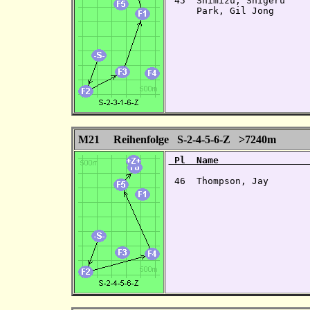
 45  Shimizu, Shigeru    
     Park, Gil Jong      
M21 Reihenfolge S-2-4-5-6-Z >7240m
 Pl  Name                
 46  Thompson, Jay       