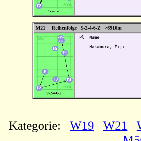
M21 Reihenfolge S-2-4-6-Z >6910m
 Pl  Name                
     Nakamura, Eiji       
Kategorie:
W19
W21
M5