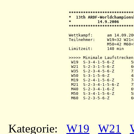
***************************
*  13th ARDF-Worldchampions
*           14.9.2006      
***************************
Wettkampf:  	am 14.09.2006   ab 9.00 Uhr   im 2-m-Band

Teilnehmer: 	W19=32 W21=21 W35=29 W50=20 M19=42 M21=52 M40=53 

            	M50=42 M60=51 / =342 +Hel=344

Limitzeit:  	140 min

>>>>> Minimale Laufstrecken 
 W19  S-3-4-1-5-6-Z       58
 W21  S-2-3-1-5-6-Z       66
 W35  S-2-3-4-5-6-Z       73
 W50  S-3-1-5-6-Z         48
 M19  S-2-4-1-5-6-Z       74
 M21  S-2-3-4-1-5-6-Z     75
 M40  S-2-3-4-1-6-Z       69
 M50  S-3-4-1-5-6-Z       58
 M60  S-2-3-5-6-Z         60
Kategorie:
W19
W21