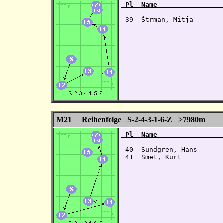
 Pl  Name                
 39  Štrman, Mitja       
M21 Reihenfolge S-2-4-3-1-6-Z >7980m
 Pl  Name                
 40  Sundgren, Hans      
 41  Smet, Kurt          