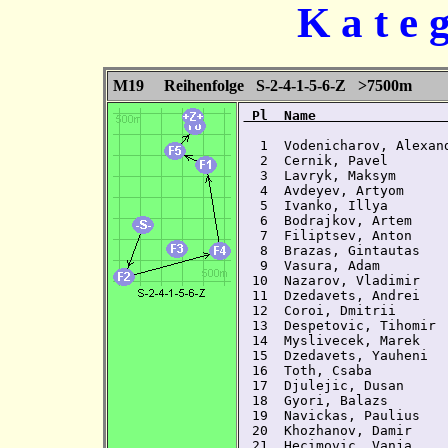
K a t e 
M19 Reihenfolge S-2-4-1-5-6-Z >7500m
 Pl  Name                
  1  Vodenicharov, Alexan
  2  Cernik, Pavel       
  3  Lavryk, Maksym      
  4  Avdeyev, Artyom     
  5  Ivanko, Illya       
  6  Bodrajkov, Artem    
  7  Filiptsev, Anton    
  8  Brazas, Gintautas   
  9  Vasura, Adam        
 10  Nazarov, Vladimir   
 11  Dzedavets, Andrei   
 12  Coroi, Dmitrii      
 13  Despetovic, Tihomir 
 14  Myslivecek, Marek   
 15  Dzedavets, Yauheni  
 16  Toth, Csaba         
 17  Djulejic, Dusan     
 18  Gyori, Balazs       
 19  Navickas, Paulius   
 20  Khozhanov, Damir    
 21  Hecimovic, Vanja    