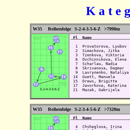
K a t e 
W35 Reihenfolge S-2-4-3-5-6-Z >7990m
 Pl  Name                
  1  Provatorova, Lyubov 
  2  Simackova, Jitka    
  3  Tzenkova, Viktoria  
  6  Ovchinnikova, Elena 
  7  Scharlau, Nadia     
  8  Skrivanova, Dagmar  
  9  Lavrynenko, Nataliya
 14  Guett, Manuela      
 15  Drews, Brigitte     
 17  Javorkova, Katerina 
 21  Mazak, Gabrijela    
W35 Reihenfolge S-2-3-4-5-6-Z >7320m
 Pl  Name                
  4  Chsheglova, Irina   