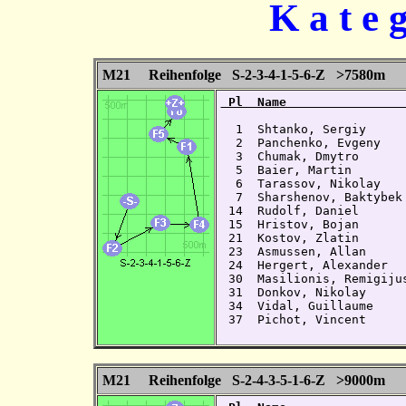
K a t e 
M21 Reihenfolge S-2-3-4-1-5-6-Z >7580m
 Pl  Name                
  1  Shtanko, Sergiy     
  2  Panchenko, Evgeny   
  3  Chumak, Dmytro      
  5  Baier, Martin       
  6  Tarassov, Nikolay   
  7  Sharshenov, Baktybek
 14  Rudolf, Daniel      
 15  Hristov, Bojan      
 21  Kostov, Zlatin      
 23  Asmussen, Allan     
 24  Hergert, Alexander  
 30  Masilionis, Remigiju
 31  Donkov, Nikolay     
 34  Vidal, Guillaume    
 37  Pichot, Vincent     
M21 Reihenfolge S-2-4-3-5-1-6-Z >9000m