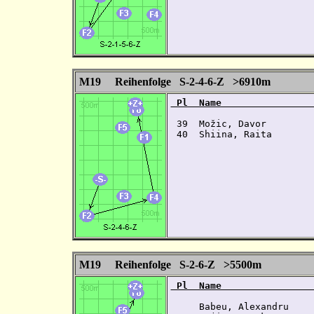
M19 Reihenfolge S-2-4-6-Z >6910m
 Pl  Name                
 39  Možic, Davor        
 40  Shiina, Raita       
M19 Reihenfolge S-2-6-Z >5500m
 Pl  Name                
     Babeu, Alexandru    