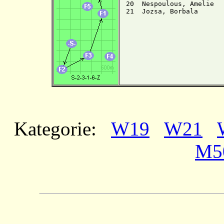
 20  Nespoulous, Amelie  
 21  Jozsa, Borbala      
Kategorie:
W19
W21
M5