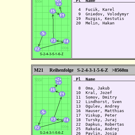
 Pl  Name                
  4  Fucik, Karel        
  9  Gniedov, Volodymyr  
 19  Ruzgis, Kestutis    
 20  Melin, Hakan        
M21 Reihenfolge S-2-4-3-1-5-6-Z >8560m
 Pl  Name                
  8  Oma, Jakub          
 10  Kral, Jozef         
 11  Somov, Dmitry       
 12  Lindhorst, Sven     
 13  Ogulev, Andrey      
 16  Hauser, Matthias    
 17  Viskup, Peter       
 18  Tursky, Juraj       
 22  Dapkus, Robertas    
 25  Rakuša, Andrej      
 26  Pavlin, Josip       