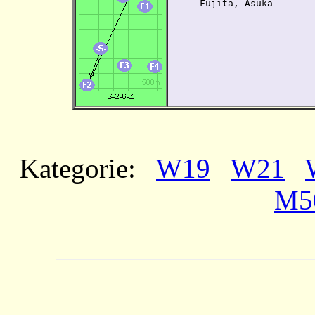
     Fujita, Asuka        
Kategorie:
W19
W21
M5