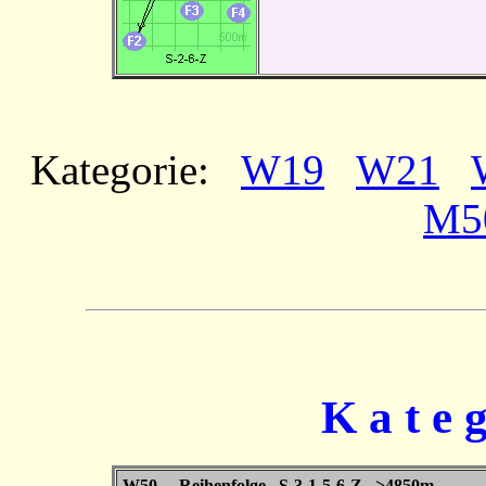
Kategorie:
W19
W21
M5
K a t e 
W50 Reihenfolge S-3-1-5-6-Z >4850m