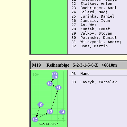
 22  Zlatkov, Anton      
 23  Boehringer, Axel    
 24  Silard, Nadj        
 25  Jurinka, Daniel     
 26  Janusic, Ivan       
 27  An, Wei             
 28  Kunšek, Tomaž       
 29  Valkov, Stoyan      
 30  Pelinski, Daniel    
 31  Wilczynski, Andrej  
 32  Dons, Martin        
M19 Reihenfolge S-2-3-1-5-6-Z >6610m
 Pl  Name                
 33  Lavryk, Yaroslav    