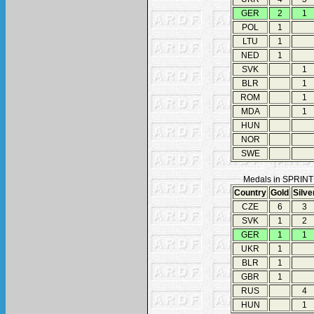
GER
2
1
POL
1
LTU
1
NED
1
SVK
1
BLR
1
ROM
1
MDA
1
HUN
NOR
SWE
Medals in SPRINT
Country
Gold
Silve
CZE
6
3
SVK
1
2
GER
1
1
UKR
1
BLR
1
GBR
1
RUS
4
HUN
1