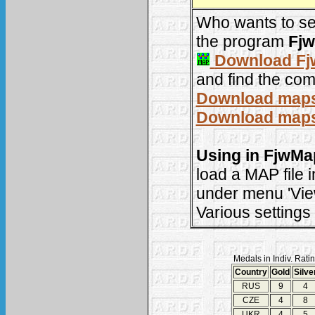
Who wants to se
the program
Fj
Download F
and find the comp
Download maps 
Download maps 
Using in FjwMa
load a MAP file 
under menu 'View
Various settings 
Medals in Indiv. Ratin
Country
Gold
Silve
RUS
9
4
CZE
4
8
UKR
4
5