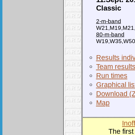
Classic
2-m-band
W21,M19,M21
80-m-band
W19,W35,W50
Results indiv
Team result
Run times
Graphical lis
Download (Z
Map
Inof
The firs