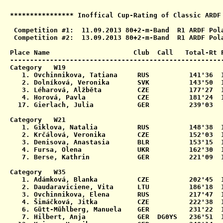
**************** Inoffical Cup-Rating of Classic ARDF 
 Competition #1:  11.09.2013 80+2-m-Band  R1 ARDF Pola
 Competition #2:  13.09.2013 80+2-m-Band  R1 ARDF Pola
Place Name                     Club  Call   Total-Rt F
------------------------------------------------------
Category   W19

   1. Ovchinnikova, Tatiana     RUS          141'36  1
   2. Dolníková, Veronika       SVK          143'50  1
   3. Léharová, Alžběta         CZE          177'27  1
   4. Horová, Pavla             CZE          181'24  1
  17. Gierlach, Julia           GER          239'03   
Category   W21

   1. Giklova, Natalia          RUS          148'38  1
   2. Krčálová, Veronika        CZE          152'03  1
   3. Denisova, Anastasia       BLR          153'15  1
   4. Fursa, Olena              UKR          162'30  1
   7. Berse, Kathrin            GER          221'09  1
Category   W35

   1. Adámková, Blanka          CZE          202'45  1
   2. Daudaraviciene, Vita      LTU          186'18  1
   3. Ovchinnikova, Elena       RUS          217'47  1
   4. Šimáčková, Jitka          CZE          222'38  1
   6. Gütt-Mühlberg, Manuela    GER          231'22  1
   7. Hilbert, Anja             GER  DG0YS   236'51  1