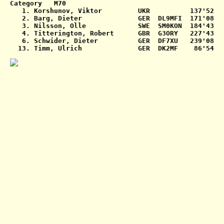
Category   M70

   1. Korshunov, Viktor         UKR          137'52   
   2. Barg, Dieter              GER  DL9MFI  171'08   
   3. Nilsson, Olle             SWE  SM0KON  184'43   
   4. Titterington, Robert      GBR  G3ORY   227'43   
   6. Schwider, Dieter          GER  DF7XU   239'08   