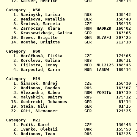
  12. Kaiser, Henrike           GER          240'14   
Category   W50

   1. Savinykh, Larisa          RUS          138'42   
   2. Denisova, Natallia        BLR          158'40   
   3. Šrutová, Marcela          CZE          159'15   
   4. Zarnóczay, Klára          HUN  HA0RZK  160'02   
   5. Krassowizkaja, Galina     GER          163'05   
  10. Drews, Brigitte           GER  DL7AFJ  207'25   
  14. Roethe, Brigitte          GER          212'10   
Category   W60

   1. Voráčková, Eliška         CZE          174'05   
   2. Koroleva, Galina          RUS          186'11   
   3. Fijlstra, Jenny           NED  NL12125 188'45   
   4. Garpestad, Karin          NOR  LA8UW   189'14   
Category   M19

   1. Šimáček, Ondřej           CZE          156'30  1
   2. Rodionov, Bogdan          RUS          163'07  1
   3. Alexandru, Babeu          ROM  YO9ITW  167'39  1
   4. Malyshkin, Dmitry         RUS          175'12  1
  18. Gumbrecht, Johannes       GER           81'14   
  19. Stein, Nils               GER           81'15   
  22. Gütt, Alexander           GER          124'25   
Category   M21

   1. Fučík, Karel              CZE          130'48  1
   2. Ivanko, Oleksii           UKR          155'58  1
   3. Rodionov, Ivan            RUS          162'23  1