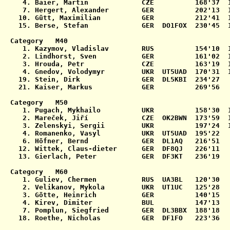
   4. Baier, Martin             CZE          168'37  1
   7. Hergert, Alexander        GER          202'13  1
  10. Gütt, Maximilian          GER          212'41  1
  15. Berse, Stefan             GER  DO1FOX  230'45  1
Category   M40

   1. Kazymov, Vladislav        RUS          154'10  1
   2. Lindhorst, Sven           GER          161'02  1
   3. Hrouda, Petr              CZE          163'19  1
   4. Gnedov, Volodymyr         UKR  UT5UAD  170'31  1
  19. Stein, Dirk               GER  DL5KBI  234'27   
  21. Kaiser, Markus            GER          269'56   
Category   M50

   1. Pugach, Mykhailo          UKR          158'30  1
   2. Mareček, Jiří             CZE  OK2BWN  173'59  1
   3. Zelenskyi, Sergii         UKR          197'24  1
   4. Romanenko, Vasyl          UKR  UT5UAD  195'22   
   6. Höfner, Bernd             GER  DL1AQ   216'51   
  12. Wittek, Claus-dieter      GER  DF8QJ   226'11   
  13. Gierlach, Peter           GER  DF3KT   236'19   
Category   M60

   1. Guliev, Chermen           RUS  UA3BL   120'30   
   2. Velikanov, Mykola         UKR  UT1UC   125'28   
   3. Götte, Heinrich           GER          140'15   
   4. Kirev, Dimiter            BUL          147'13   
   7. Pomplun, Siegfried        GER  DL3BBX  188'18   
  18. Roethe, Nicholas          GER  DF1FO   223'36   