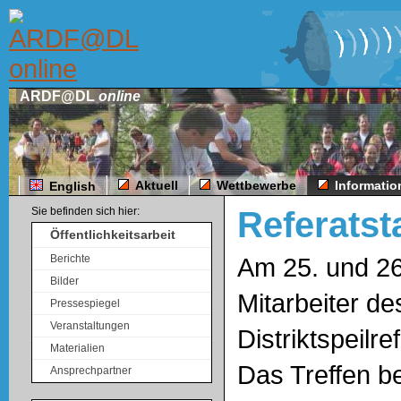
ARDF@DL
online
Aktuell
Wettbewerbe
Informati
English
Sie befinden sich hier:
Referatst
Öffentlichkeitsarbeit
Am 25. und 26
Berichte
Bilder
Mitarbeiter d
Pressespiegel
Veranstaltungen
Distriktspeilr
Materialien
Das Treffen b
Ansprechpartner