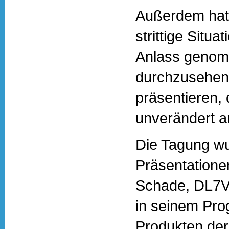
Außerdem hat
strittige Situ
Anlass genomm
durchzusehen
präsentieren, 
unverändert 
Die Tagung w
Präsentatione
Schade, DL7VD
in seinem Pr
Produkten der 