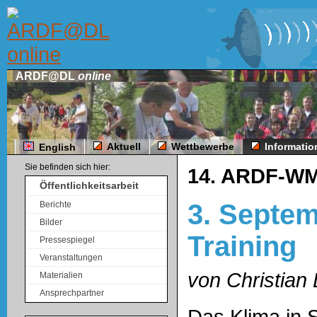
ARDF@DL
online
Aktuell
Wettbewerbe
Informati
English
Sie befinden sich hier:
14. ARDF-WM
Öffentlichkeitsarbeit
3. Septem
Berichte
Bilder
Training
Pressespiegel
Veranstaltungen
von Christia
Materialien
Ansprechpartner
Das Klima in 