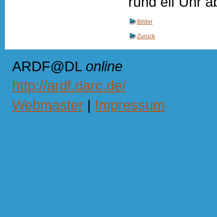
rund elf Uhr a
Bilder
Zurück
ARDF@DL
online
http://ardf.darc.de/
Webmaster
|
Impressum