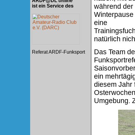
ARDF@DL
online
während der
ist ein Service des
Winterpause
eine
Trainingsfuch
natürlich nic
Das Team de
Referat ARDF-Funksport
Funksportrefe
Saisonvorber
ein mehrtägig
diesem Jahr 
Osterwochene
Umgebung. Z