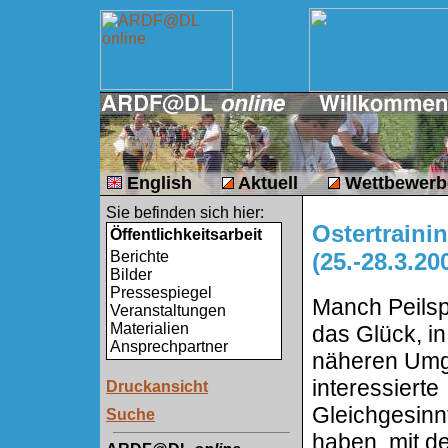
English
Aktuell
Wettbewer
Sie befinden sich hier:
Ostertraini
Öffentlichkeitsarbeit
(25.-28.3.20
Berichte
Bilder
Pressespiegel
Manch Peilspo
Veranstaltungen
Materialien
das Glück, in
Ansprechpartner
näheren Um
interessierte
Druckansicht
Gleichgesinn
Suche
haben, mit d