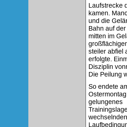
Laufstrecke
kamen. Manc
und die Gelä
Bahn auf der 
mitten im Ge
großflächige
steiler abfie
erfolgte. Ein
Disziplin von
Die Peilung w
So endete a
Ostermontag
gelungenes
Trainingslage
wechselnde
Laufbedingu