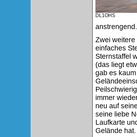
DL1OHS
anstrengend.
Zwei weitere
einfaches St
Sternstaffel
(das liegt e
gab es kaum 
Geländeeinsc
Peilschwierig
immer wieder
neu auf sein
seine liebe 
Laufkarte und
Gelände hat.