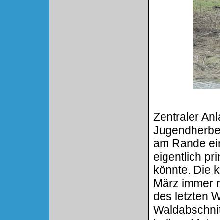
Zentraler An
Jugendherber
am Rande ein
eigentlich p
könnte. Die 
März immer 
des letzten W
Waldabschnit