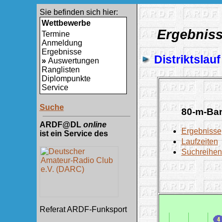
Sie befinden sich hier:
Wettbewerbe
Ergebnis
Termine
Anmeldung
Ergebnisse
Distriktsla
»
Auswertungen
Ranglisten
Diplompunkte
Service
Suche
80-m-Ba
ARDF@DL
online
Ergebnisse
ist ein Service des
Laufzeiten
Suchreihen
Referat ARDF-Funksport