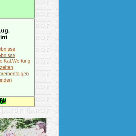
Aug.
int
ebnisse
ebnisse
e Kat.Wertung
zeiten
reihenfolgen
unden