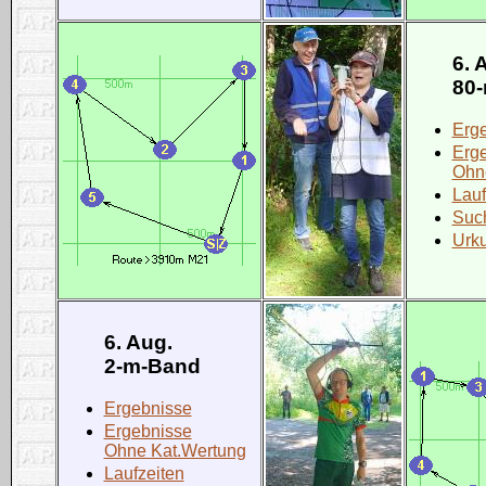
6. 
80
Erg
Erg
Ohn
Lauf
Such
Urk
6. Aug.
2-m-Band
Ergebnisse
Ergebnisse
Ohne Kat.Wertung
Laufzeiten