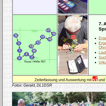
7. 
Spr
Erg
Erg
Ohn
Lauf
Such
Urk
Zeiterfassung und Auswertung mit
und
Fotos: Gerald, DL1DSR