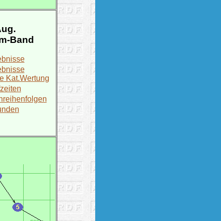
Aug.
-m-Band
ebnisse
ebnisse
e Kat.Wertung
zeiten
reihenfolgen
unden