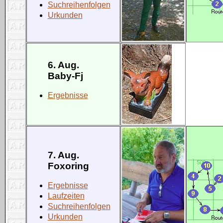
Suchreihenfolgen
Urkunden
6. Aug.
Baby-Fj
Ergebnisse
7. Aug.
Foxoring
Ergebnisse
Laufzeiten
Suchreihenfolgen
Urkunden