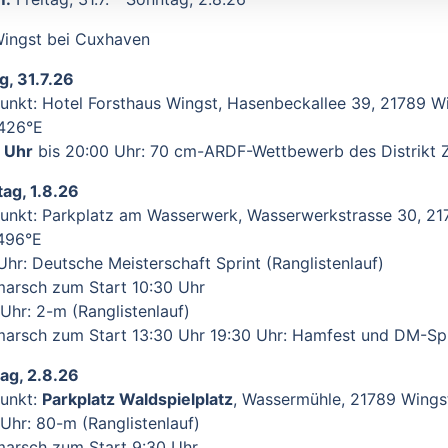
ingst bei Cuxhaven
g, 31.7.26
punkt: Hotel Forsthaus Wingst, Hasenbeckallee 39, 21789 W
426°E
 Uhr
bis 20:00 Uhr: 70 cm-ARDF-Wettbewerb des Distrikt Z
ag, 1.8.26
punkt: Parkplatz am Wasserwerk, Wasserwerkstrasse 30, 21
496°E
Uhr: Deutsche Meisterschaft Sprint (Ranglistenlauf)
bmarsch zum Start 10:30 Uhr
Uhr: 2-m (Ranglistenlauf)
bmarsch zum Start 13:30 Uhr 19:30 Uhr: Hamfest und DM-Spr
ag, 2.8.26
punkt:
Parkplatz Waldspielplatz
, Wassermühle, 21789 Wings
 Uhr: 80-m (Ranglistenlauf)
bmarsch zum Start 9:30 Uhr