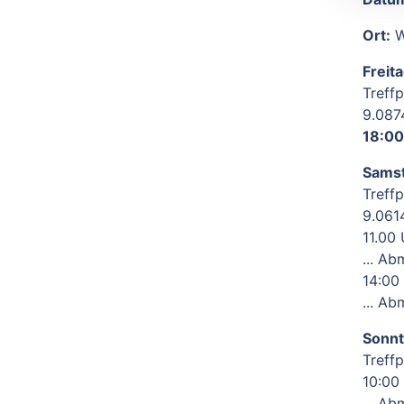
Ort:
W
Freita
Treff
9.087
18:00
Samst
Treff
9.061
11.00 
... A
14:00 
... A
Sonnt
Treff
10:00
... A