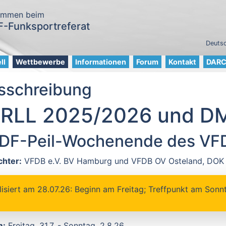
ommen beim
-Funksportreferat
Deutsc
ll
Wettbewerbe
Informationen
Forum
Kontakt
DARC 
sschreibung
 RLL 2025/2026 und DM
DF-Peil-Wochenende des VFD
chter:
VFDB e.V. BV Hamburg und VFDB OV Osteland, DOK
lisiert am 28.07.26: Beginn am Freitag; Treffpunkt am Sonn
m:
Freitag, 31.7. - Sonntag, 2.8.26