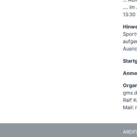
.... 
13:30
Hinwe
Sport
aufge
Ausri
Start
Anme
Organ
gmx.
Ralf K
Mail: 
ARD