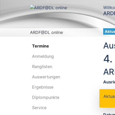
Willk
ARDF
Aktue
ARDF@DL
online
Au
Termine
4.
Anmeldung
Ranglisten
AR
Auswertungen
Ausri
Ergebnisse
Aktua
Diplompunkte
Service
Datu