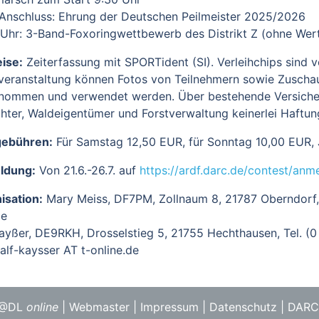
Im Anschluss: Ehrung der Deutschen Peilmeister 2025/2026
 Uhr: 3-Band-Foxoringwettbewerb des Distrikt Z (ohne Wer
ise:
Zeiterfassung mit SPORTident (SI). Verleihchips sind 
veranstaltung können Fotos von Teilnehmern sowie Zuschau
nommen und verwendet werden. Über bestehende Versicher
chter, Waldeigentümer und Forstverwaltung keinerlei Haftun
gebühren:
Für Samstag 12,50 EUR, für Sonntag 10,00 EUR, 
ldung:
Von 21.6.-26.7. auf
https://ardf.darc.de/contest/an
isation:
Mary Meiss, DF7PM, Zollnaum 8, 21787 Oberndorf, 
de
ayßer, DE9RKH, Drosselstieg 5, 21755 Hechthausen, Tel. (0 4
ralf-kaysser AT t-online.de
F@DL
online
|
Webmaster
|
Impressum
|
Datenschutz
|
DARC 