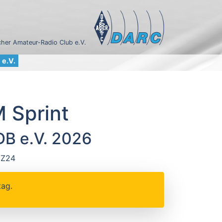
her Amateur-Radio Club e.V.
e.V.
 Sprint
B e.V. 2026
 Z24
tag.