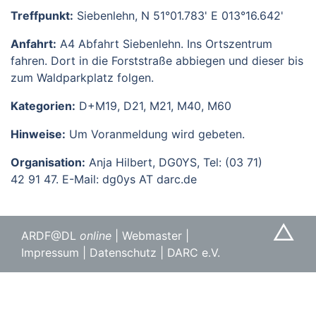
Treffpunkt:
Siebenlehn, N 51°01.783' E 013°16.642'
Anfahrt:
A4 Abfahrt Siebenlehn. Ins Ortszentrum
fahren. Dort in die Forststraße abbiegen und dieser bis
zum Waldparkplatz folgen.
Kategorien:
D+M19, D21, M21, M40, M60
Hinweise:
Um Voranmeldung wird gebeten.
Organisation:
Anja Hilbert, DG0YS, Tel: (03 71)
42 91 47. E-Mail: dg0ys AT darc.de
△
ARDF@DL
online
|
Webmaster
|
Impressum
|
Datenschutz
|
DARC e.V.