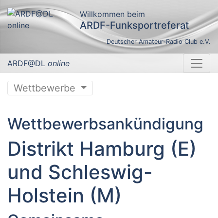
Willkommen beim
ARDF-Funksportreferat
Deutscher Amateur-Radio Club e.V.
ARDF@DL
online
Wettbewerbe
Wettbewerbsankündigung
Distrikt Hamburg (E)
und Schleswig-
Holstein (M)