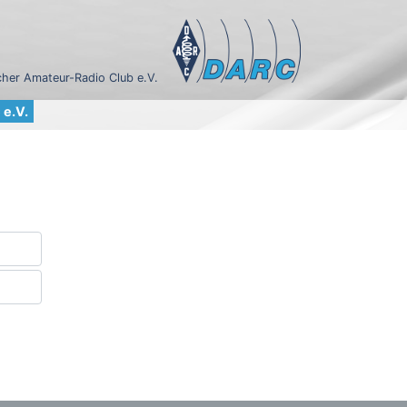
her Amateur-Radio Club e.V.
e.V.