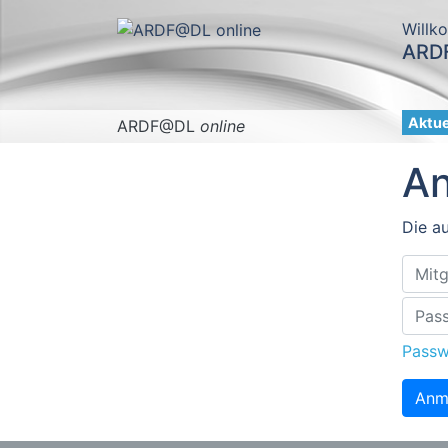
Willk
ARDF
Aktue
ARDF@DL
online
A
Die au
Passw
Anm