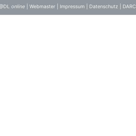
F@DL
online
|
Webmaster
|
Impressum
|
Datenschutz
|
DARC 