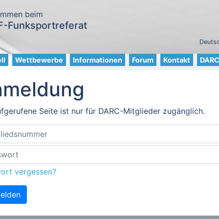
ommen beim
-Funksportreferat
Deutsc
ll
Wettbewerbe
Informationen
Forum
Kontakt
DARC 
nmeldung
fgerufene Seite ist nur für DARC-Mitglieder zugänglich.
ort vergessen?
elden