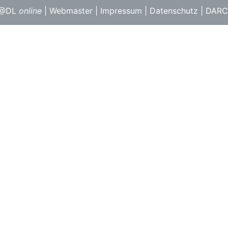
F@DL
online
|
Webmaster
|
Impressum
|
Datenschutz
|
DARC 