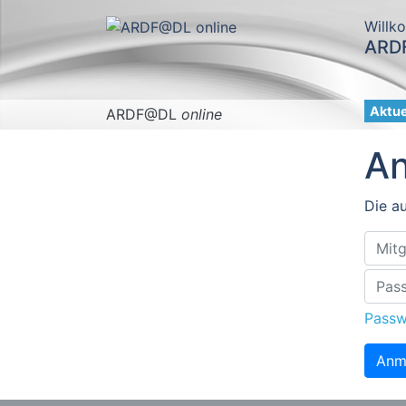
Willk
ARDF
Aktue
ARDF@DL
online
A
Die au
Passw
Anm