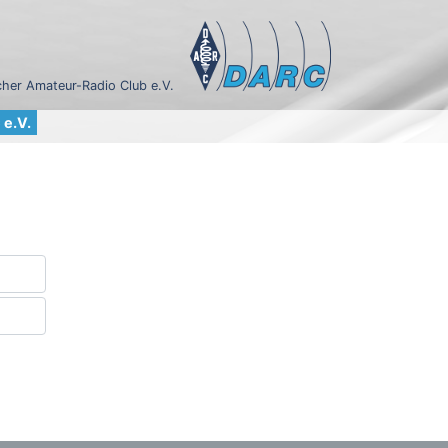
her Amateur-Radio Club e.V.
e.V.