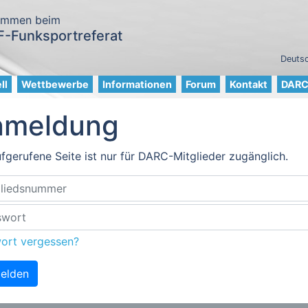
ommen beim
-Funksportreferat
Deutsc
ll
Wettbewerbe
Informationen
Forum
Kontakt
DARC 
nmeldung
fgerufene Seite ist nur für DARC-Mitglieder zugänglich.
ort vergessen?
elden