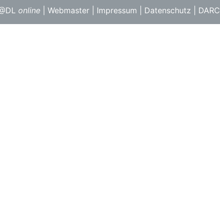
F@DL
online
|
Webmaster
|
Impressum
|
Datenschutz
|
DARC 