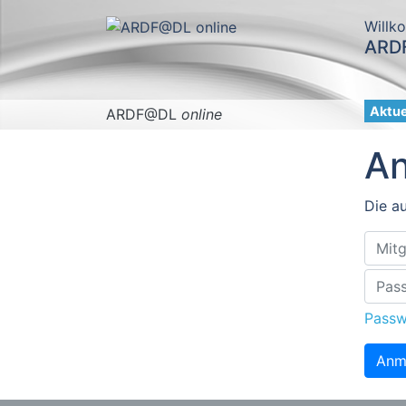
Willk
ARDF
Aktue
ARDF@DL
online
A
Die au
Passw
Anm