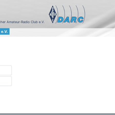
her Amateur-Radio Club e.V.
e.V.