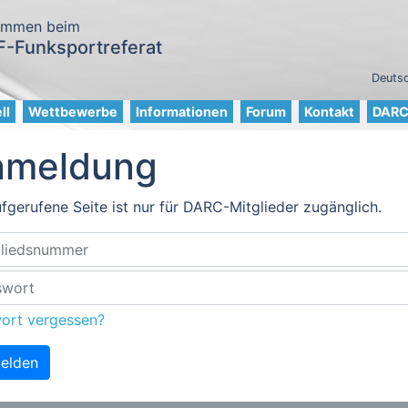
ommen beim
-Funksportreferat
Deutsc
ll
Wettbewerbe
Informationen
Forum
Kontakt
DARC 
nmeldung
fgerufene Seite ist nur für DARC-Mitglieder zugänglich.
ort vergessen?
elden