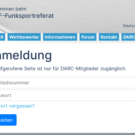
ommen beim
-Funksportreferat
Deutsc
ll
Wettbewerbe
Informationen
Forum
Kontakt
DARC 
nmeldung
fgerufene Seite ist nur für DARC-Mitglieder zugänglich.
ort vergessen?
elden