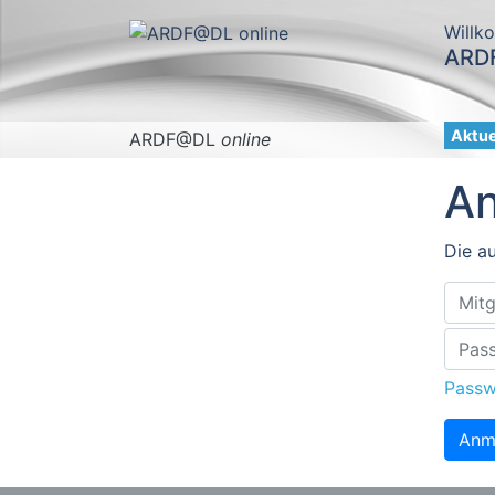
Willk
ARDF
Aktue
ARDF@DL
online
A
Die au
Passw
Anm