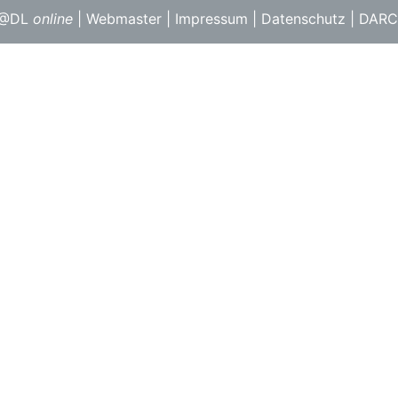
F@DL
online
|
Webmaster
|
Impressum
|
Datenschutz
|
DARC 