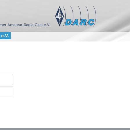
her Amateur-Radio Club e.V.
e.V.