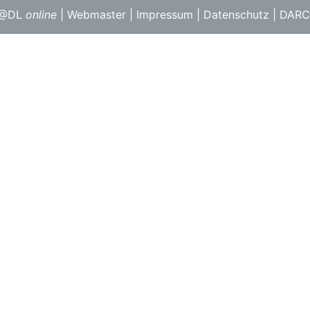
F@DL
online
|
Webmaster
|
Impressum
|
Datenschutz
|
DARC 