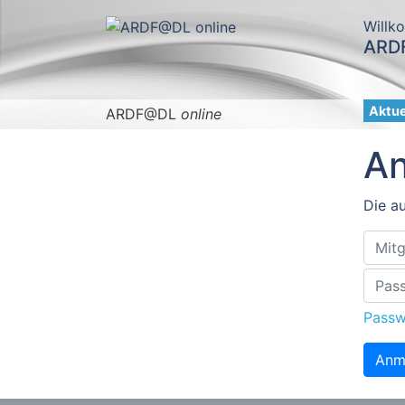
Willk
ARDF
Aktue
ARDF@DL
online
A
Die au
Passw
Anm