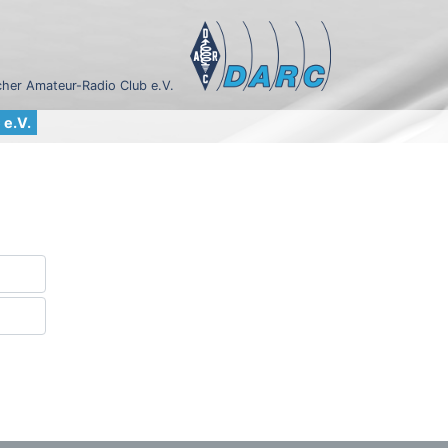
her Amateur-Radio Club e.V.
e.V.