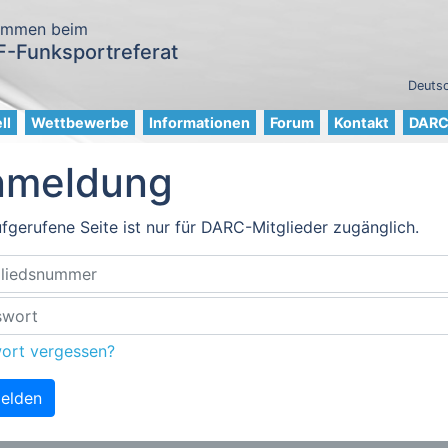
ommen beim
-Funksportreferat
Deutsc
ll
Wettbewerbe
Informationen
Forum
Kontakt
DARC 
nmeldung
fgerufene Seite ist nur für DARC-Mitglieder zugänglich.
ort vergessen?
elden