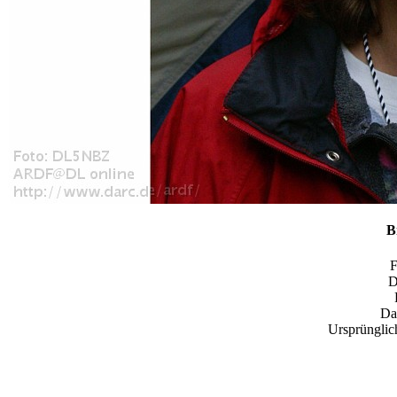
B
D
Da
Ursprünglic