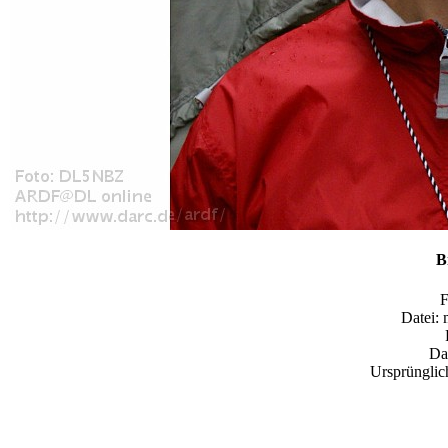
B
Datei:
Da
Ursprünglic