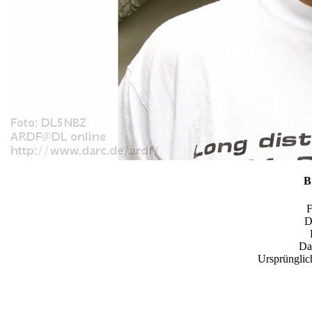
B
D
Da
Ursprünglic