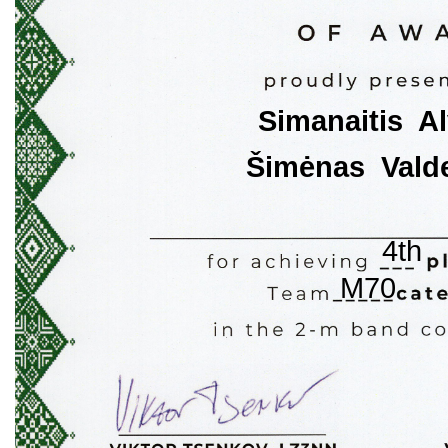
Simanaitis  A
Šimėnas  Val
4th
M70